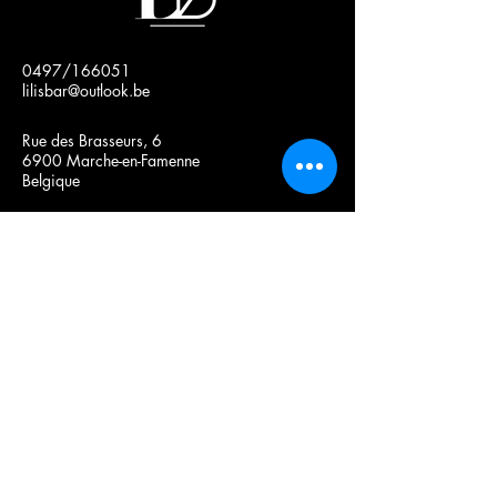
0497/166051
lilisbar@outlook.be
Rue des Brasseurs, 6
6900 Marche-en-Famenne
Belgique
Contactez-nous pour
toute information
Email
*
Yes, subscribe me to your 