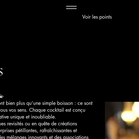
Voir les points
s
💫
ont bien plus qu’une simple boisson : ce sont
t tous vos sens. Chaque cocktail est conçu
ative unique et inoubliable.
s revisités ou en quête de créations
prises pétillantes, rafraîchissantes et
des mélanges innovants et des associations